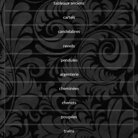
tableaux anciens
cartels
candelabres
reveils
pendules
argenterie
cheminées
chenets
poupées
trains