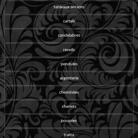
tableaux anciens
cartels
candelabres
reveils
pendules
argenterie
cheminées
chenets
poupées
trains