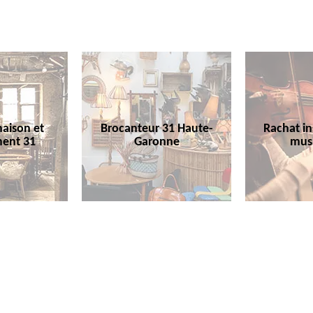
aison et
Brocanteur 31 Haute-
Rachat i
ent 31
Garonne
mus