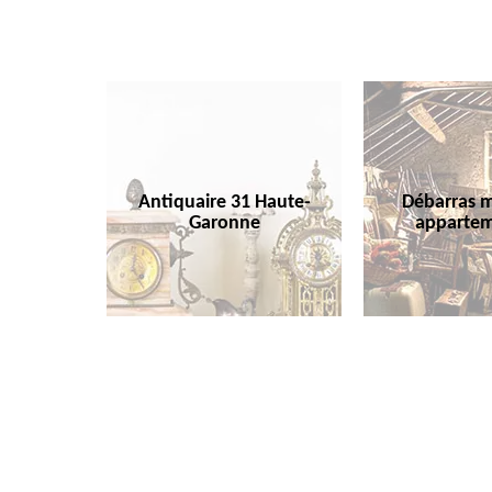
Antiquaire 31 Haute-
Débarras m
Garonne
appartem