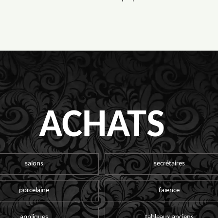
ACHATS
salons
secrétaires
porcelaine
faïence
appliques
tableaux anciens