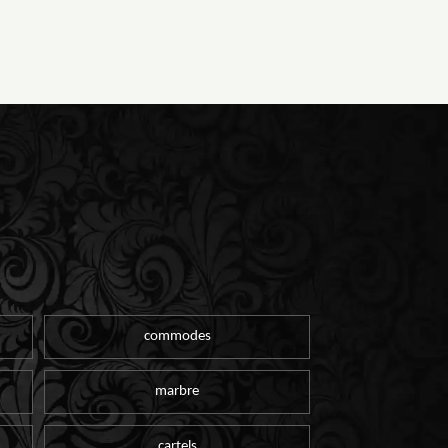
commodes
marbre
cartels