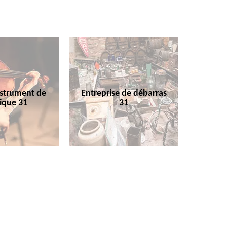
nstrument de
Entreprise de débarras
ique 31
31