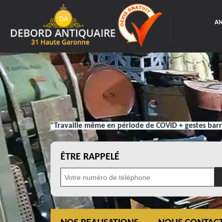
AN
"Travaille même en période de COVID + gestes barr
ÊTRE RAPPELÉ