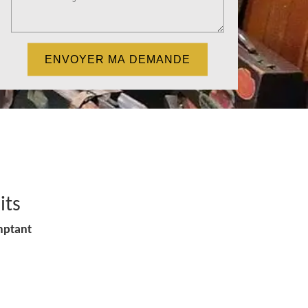
its
mptant