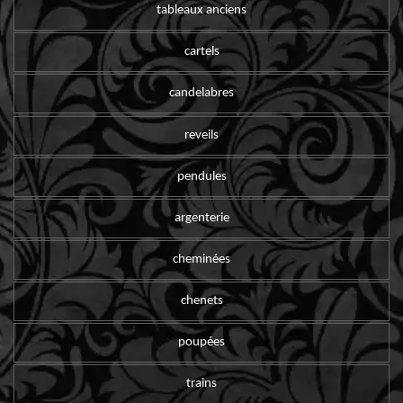
tableaux anciens
cartels
candelabres
reveils
pendules
argenterie
cheminées
chenets
poupées
trains