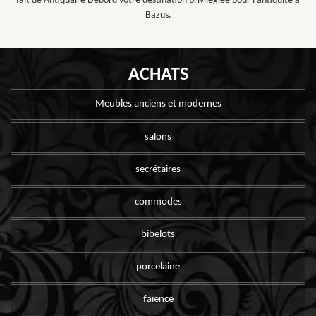
fait de Antiquaire Debord votre destination privilégiée pour l'antiquité à
Bazus.
ACHATS
Meubles anciens et modernes
salons
secrétaires
commodes
bibelots
porcelaine
faïence