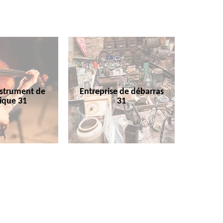
nstrument de
Entreprise de débarras
ique 31
31