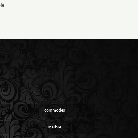
le.
commodes
marbre