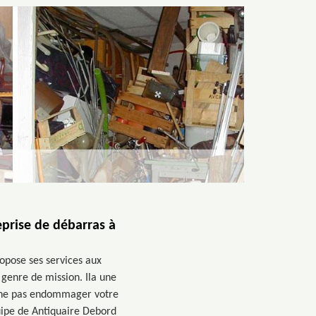
eprise de débarras à
ropose ses services aux
 genre de mission. Ila une
 à ne pas endommager votre
quipe de Antiquaire Debord