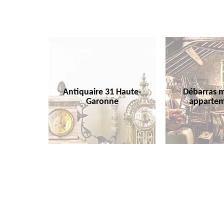
Antiquaire 31 Haute-
Débarras m
Garonne
appartem