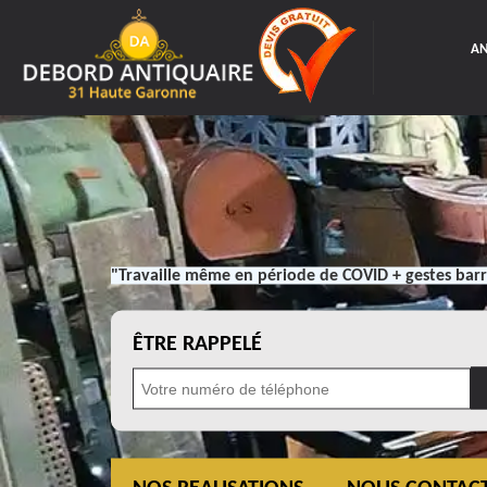
AN
"Travaille même en période de COVID + gestes barr
ÊTRE RAPPELÉ