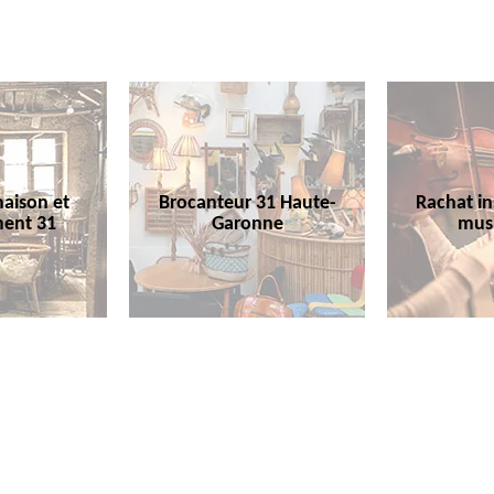
aison et
Brocanteur 31 Haute-
Rachat i
ent 31
Garonne
mus