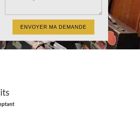
its
mptant