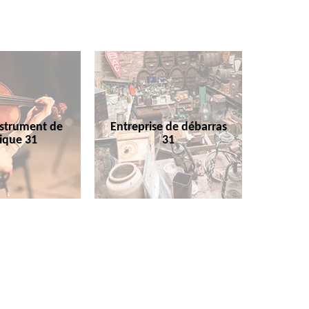
nstrument de
Entreprise de débarras
ique 31
31