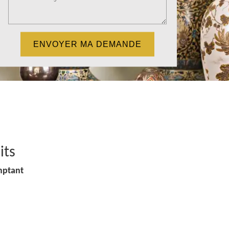
its
mptant