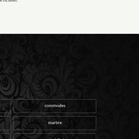
rticulier.
commodes
marbre