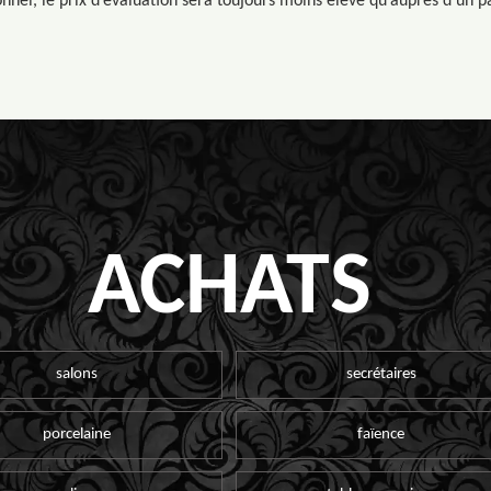
nnel, le prix d’évaluation sera toujours moins élevé qu’auprès d’un pa
ACHATS
salons
secrétaires
porcelaine
faïence