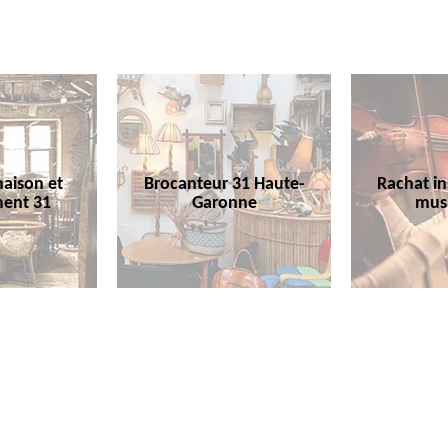
aison et
Brocanteur 31 Haute-
Rachat i
ent 31
Garonne
mus