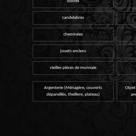
lustres
candelabres
cheminées
jouets anciens
vieilles pièces de monnaie
Argenterie (Ménagère, couverts
Objet
dépareillés, theillere, plateau)
an