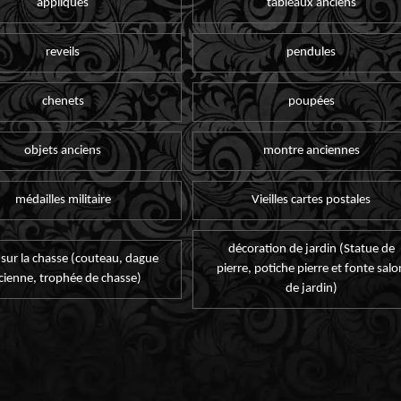
appliques
tableaux anciens
reveils
pendules
chenets
poupées
objets anciens
montre anciennes
médailles militaire
Vieilles cartes postales
décoration de jardin (Statue de
 sur la chasse (couteau, dague
pierre, potiche pierre et fonte salo
cienne, trophée de chasse)
de jardin)