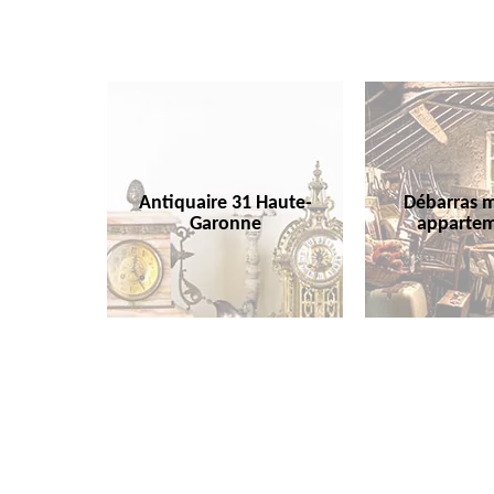
Antiquaire 31 Haute-
Débarras m
Garonne
appartem