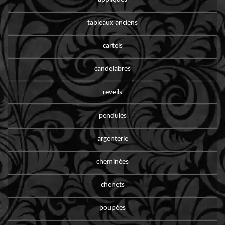
tableaux anciens
cartels
candelabres
reveils
pendules
argenterie
cheminées
chenets
poupées