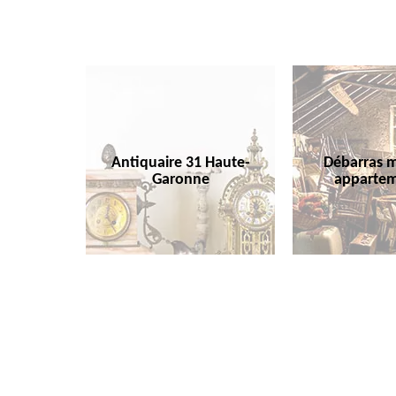
Antiquaire 31 Haute-
Débarras m
Garonne
appartem