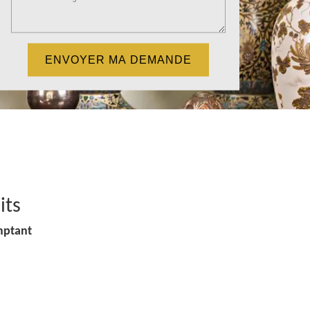
its
mptant