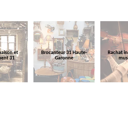
aison et
Brocanteur 31 Haute-
Rachat i
ent 31
Garonne
mus