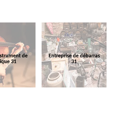
nstrument de
Entreprise de débarras
ique 31
31