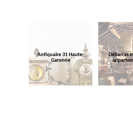
Antiquaire 31 Haute-
Débarras m
Garonne
appartem