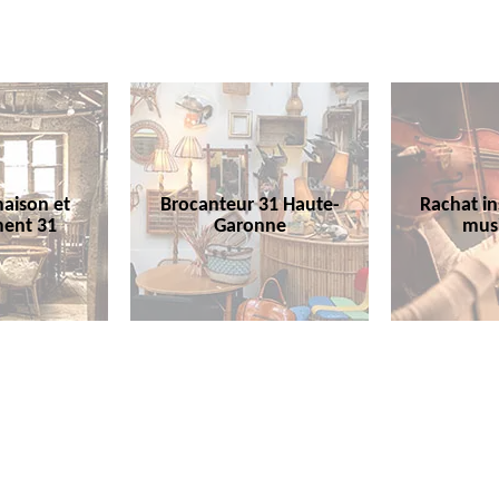
aison et
Brocanteur 31 Haute-
Rachat i
ent 31
Garonne
mus