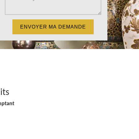
its
mptant