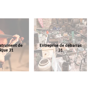
nstrument de
Entreprise de débarras
ique 31
31