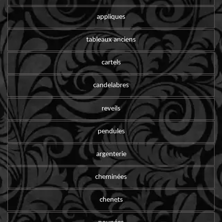
appliques
tableaux anciens
cartels
candelabres
reveils
pendules
argenterie
cheminées
chenets