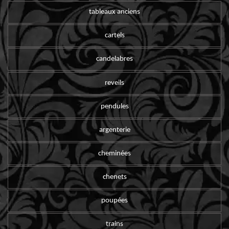
tableaux anciens
cartels
candelabres
reveils
pendules
argenterie
cheminées
chenets
poupées
trains