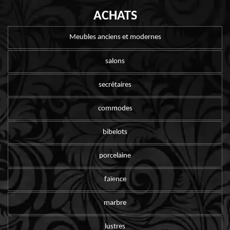
ACHATS
Meubles anciens et modernes
salons
secrétaires
commodes
bibelots
porcelaine
faïence
marbre
lustres