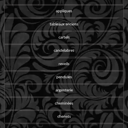
appliques
tableaux anciens
cartels
candelabres
reveils
pendules
argenterie
cheminées
chenets