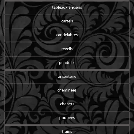
tableaux anciens
cartels
candelabres
reveils
pendules
argenterie
cheminées
chenets
poupées
trains