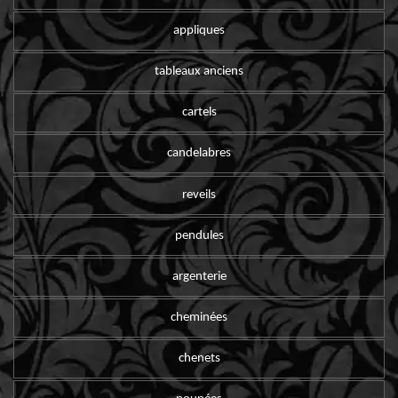
appliques
tableaux anciens
cartels
candelabres
reveils
pendules
argenterie
cheminées
chenets