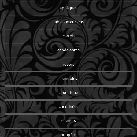
appliques
tableaux anciens
cartels
candelabres
reveils
pendules
argenterie
cheminées
chenets
poupées