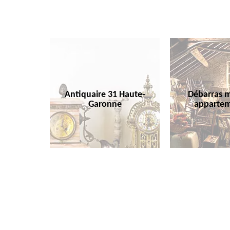
Antiquaire 31 Haute-
Débarras m
Garonne
appartem