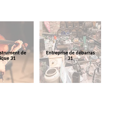
nstrument de
Entreprise de débarras
ique 31
31