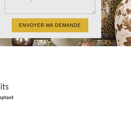
its
mptant