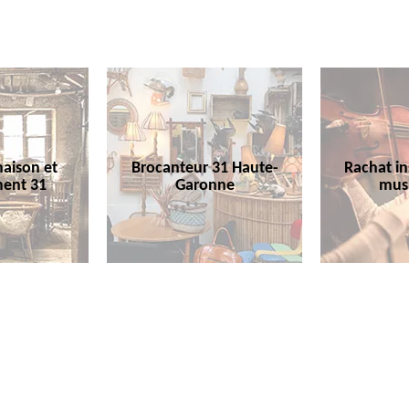
aison et
Brocanteur 31 Haute-
Rachat i
ent 31
Garonne
mus