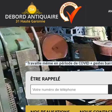
AN
"Travaille même en période de COVID + gestes barr
ÊTRE RAPPELÉ