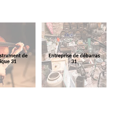
nstrument de
Entreprise de débarras
ique 31
31