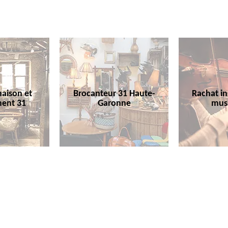
aison et
Brocanteur 31 Haute-
Rachat i
ent 31
Garonne
mus