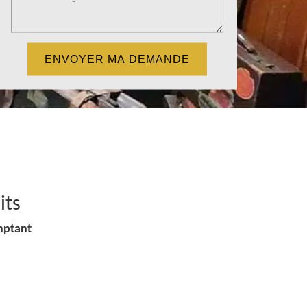
its
mptant