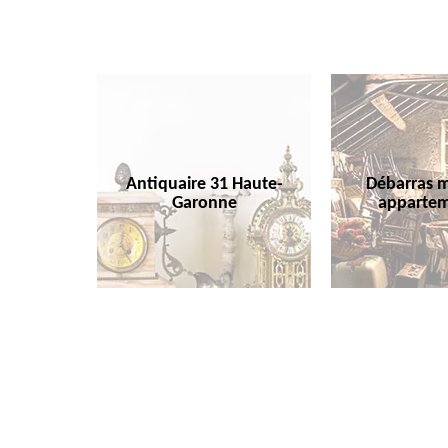
Antiquaire 31 Haute-
Débarras m
Garonne
appartem