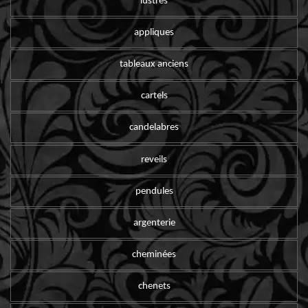
lustres
appliques
tableaux anciens
cartels
candelabres
reveils
pendules
argenterie
cheminées
chenets