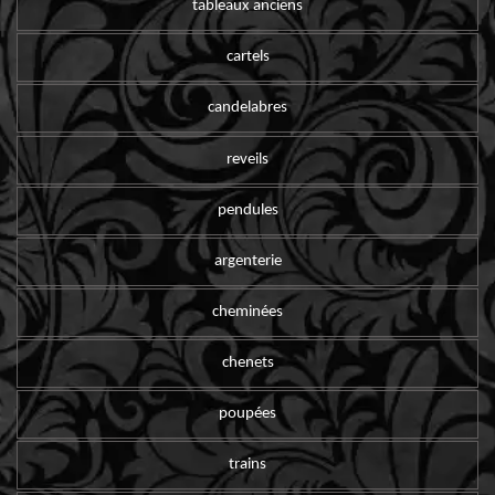
tableaux anciens
cartels
candelabres
reveils
pendules
argenterie
cheminées
chenets
poupées
trains