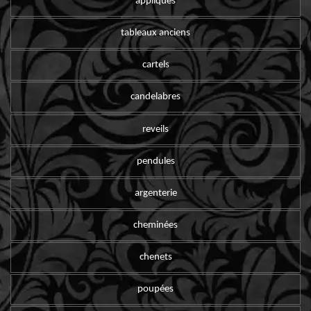
appliques
tableaux anciens
cartels
candelabres
reveils
pendules
argenterie
cheminées
chenets
poupées