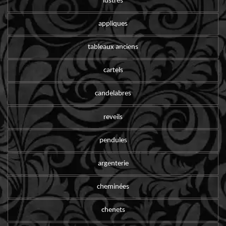
lustres
appliques
tableaux anciens
cartels
candelabres
reveils
pendules
argenterie
cheminées
chenets