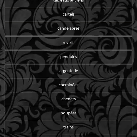
tableaux anciens
cartels
candelabres
reveils
pendules
argenterie
cheminées
chenets
poupées
trains