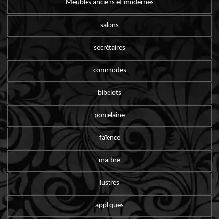
Meubles anciens et modernes
salons
secrétaires
commodes
bibelots
porcelaine
faïence
marbre
lustres
appliques