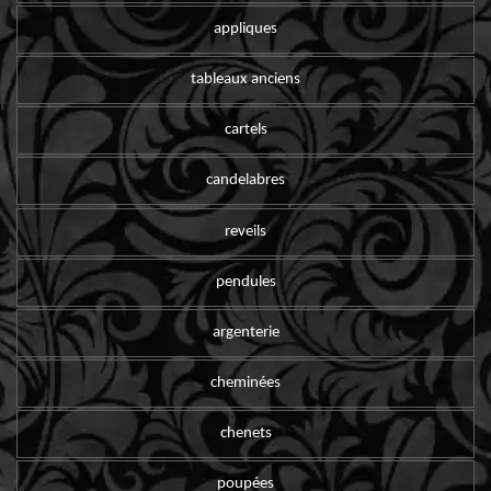
appliques
tableaux anciens
cartels
candelabres
reveils
pendules
argenterie
cheminées
chenets
poupées