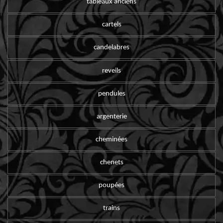
tableaux anciens
cartels
candelabres
reveils
pendules
argenterie
cheminées
chenets
poupées
trains