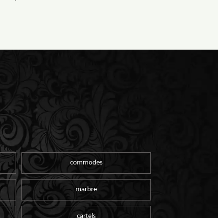
commodes
marbre
cartels