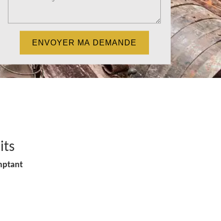
its
mptant