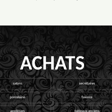
ACHATS
salons
secrétaires
porcelaine
faïence
appliques
tableaux anciens