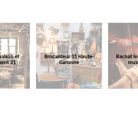
aison et
Brocanteur 31 Haute-
Rachat i
ent 31
Garonne
mus