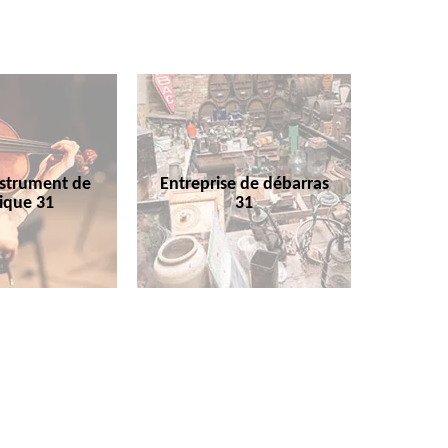
nstrument de
Entreprise de débarras
ique 31
31