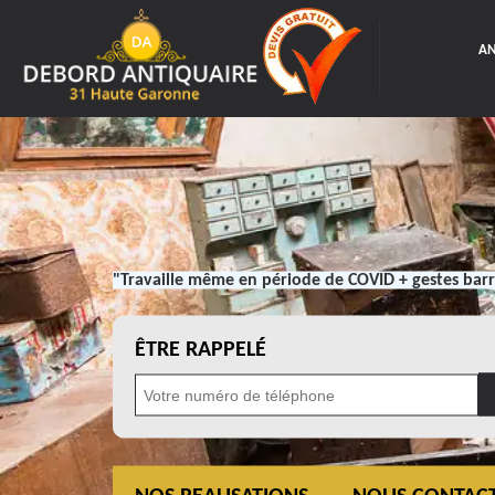
AN
"Travaille même en période de COVID + gestes barr
ÊTRE RAPPELÉ