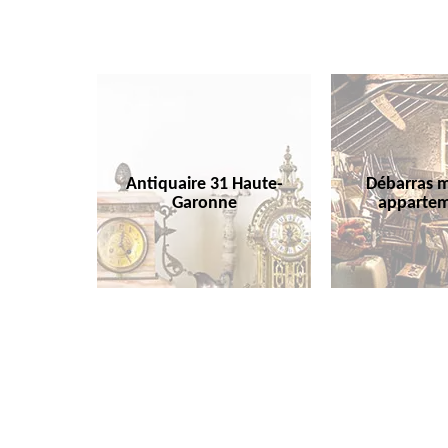
Antiquaire 31 Haute-
Débarras m
Garonne
appartem