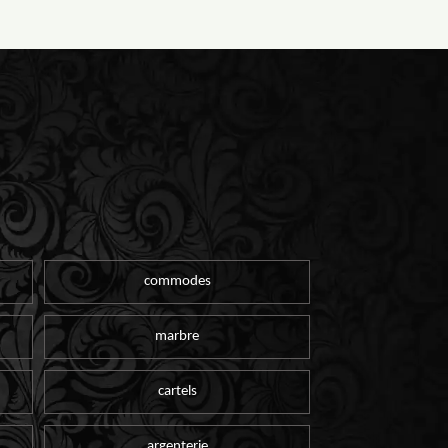
commodes
marbre
cartels
argenterie