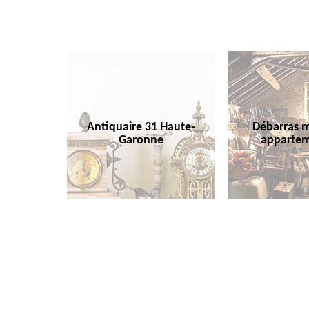
Antiquaire 31 Haute-
Débarras m
Garonne
appartem