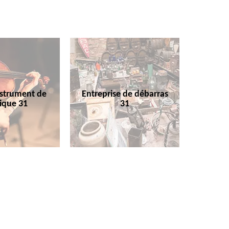
nstrument de
Entreprise de débarras
ique 31
31