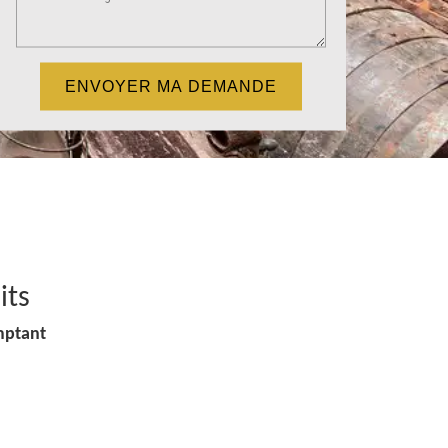
its
mptant