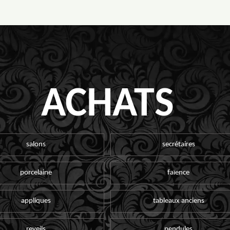
ACHATS
salons
secrétaires
porcelaine
faïence
appliques
tableaux anciens
reveils
pendules