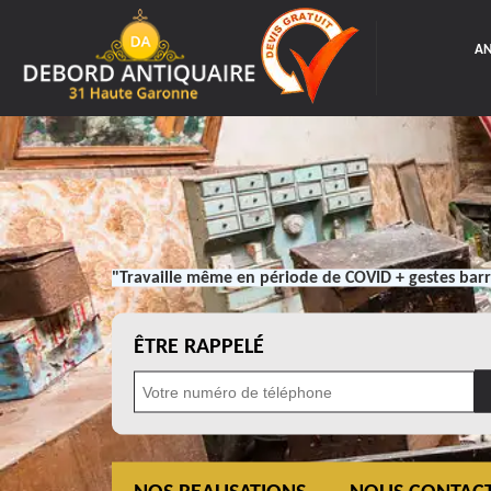
AN
"Travaille même en période de COVID + gestes barr
ÊTRE RAPPELÉ