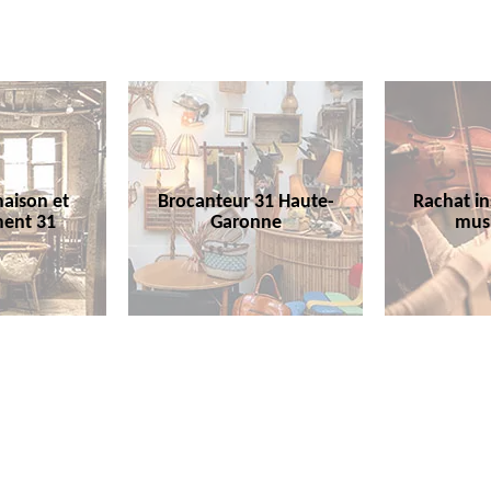
aison et
Brocanteur 31 Haute-
Rachat i
ent 31
Garonne
mus