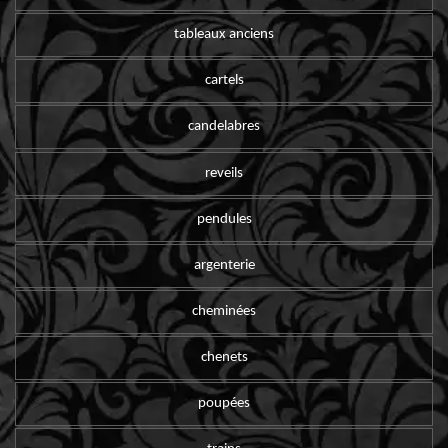
tableaux anciens
cartels
candelabres
reveils
pendules
argenterie
cheminées
chenets
poupées