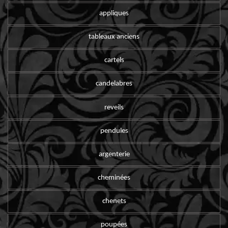
appliques
tableaux anciens
cartels
candelabres
reveils
pendules
argenterie
cheminées
chenets
poupées