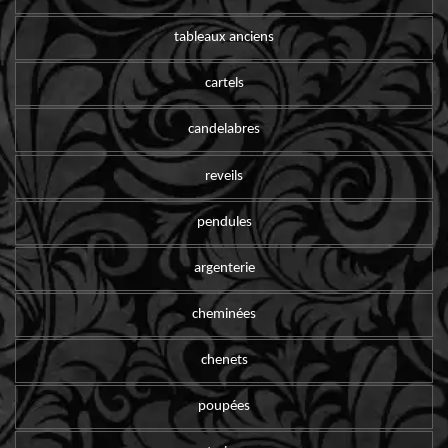
tableaux anciens
cartels
candelabres
reveils
pendules
argenterie
cheminées
chenets
poupées