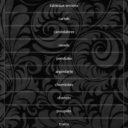
tableaux anciens
cartels
candelabres
reveils
pendules
argenterie
cheminées
chenets
poupées
trains