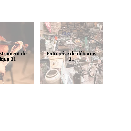
nstrument de
Entreprise de débarras
ique 31
31