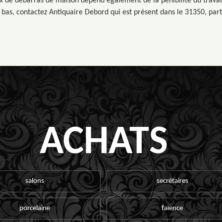
ix de débarras de maison dépend également de la pénibilité du travail 
us bas, contactez Antiquaire Debord qui est présent dans le 31350, pa
ACHATS
salons
secrétaires
porcelaine
faïence