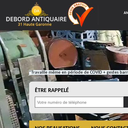
AN
"Travaille même en période de COVID + gestes barr
ÊTRE RAPPELÉ