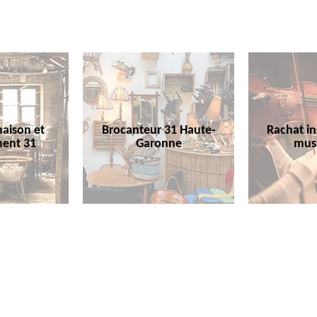
aison et
Brocanteur 31 Haute-
Rachat i
ent 31
Garonne
mus