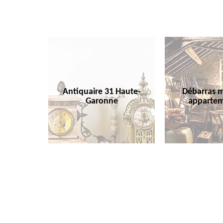
Antiquaire 31 Haute-
Débarras m
Garonne
appartem