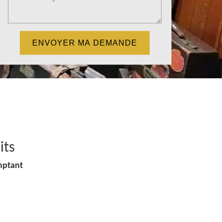
its
mptant