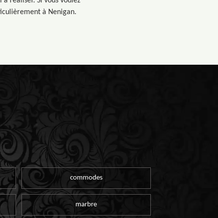
à réaliser. Si vous voulez
rticulièrement à Nenigan.
commodes
marbre