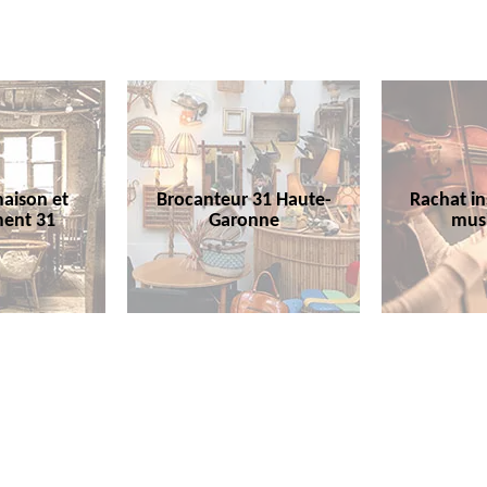
aison et
Brocanteur 31 Haute-
Rachat i
ent 31
Garonne
mus