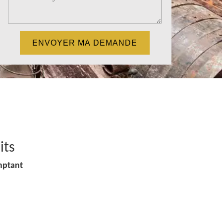
its
mptant