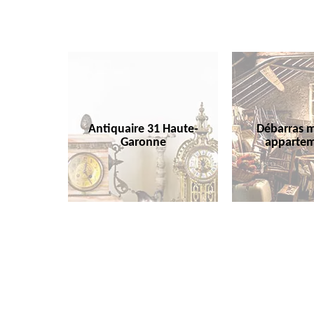
Antiquaire 31 Haute-
Débarras m
Garonne
appartem