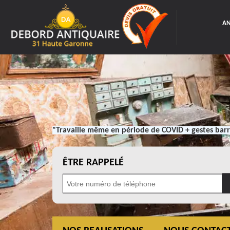
AN
"Travaille même en période de COVID + gestes barr
ÊTRE RAPPELÉ