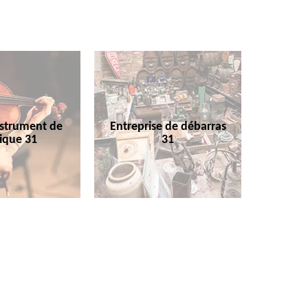
nstrument de
Entreprise de débarras
ique 31
31