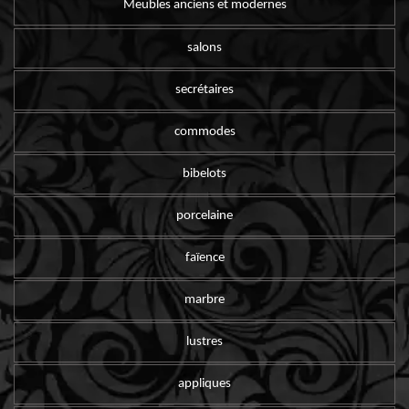
Meubles anciens et modernes
salons
secrétaires
commodes
bibelots
porcelaine
faïence
marbre
lustres
appliques