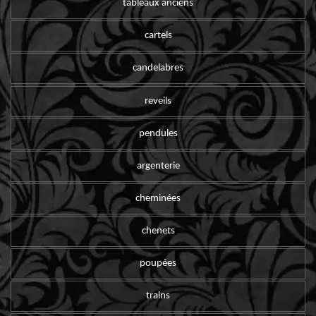
tableaux anciens
cartels
candelabres
reveils
pendules
argenterie
cheminées
chenets
poupées
trains