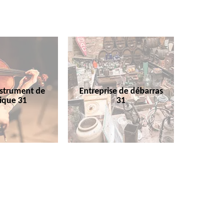
nstrument de
Entreprise de débarras
ique 31
31