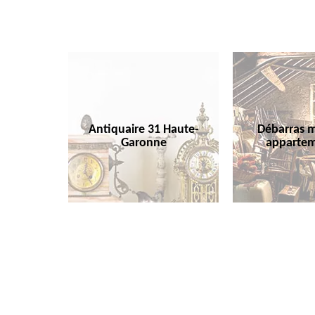
Antiquaire 31 Haute-
Débarras m
Garonne
appartem