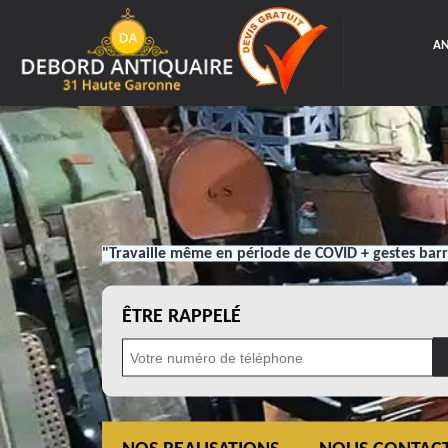
AN
"Travaille même en période de COVID + gestes barr
ÊTRE RAPPELÉ