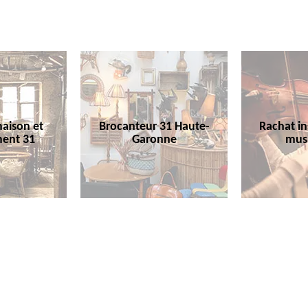
aison et
Brocanteur 31 Haute-
Rachat i
ent 31
Garonne
mus