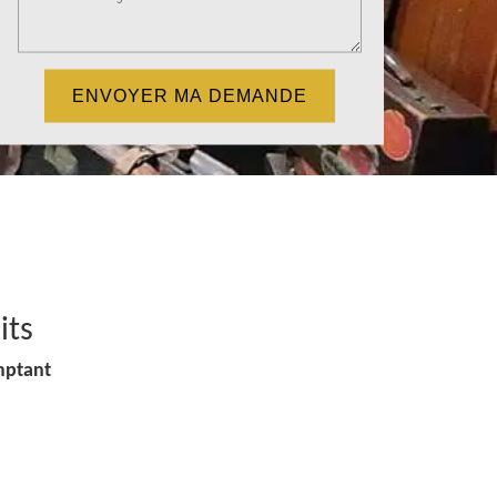
its
mptant