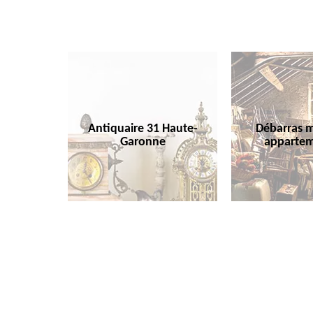
Antiquaire 31 Haute-
Débarras m
Garonne
appartem