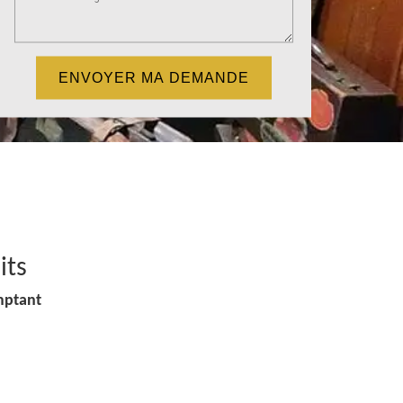
its
mptant