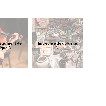
nstrument de
Entreprise de débarras
ique 31
31