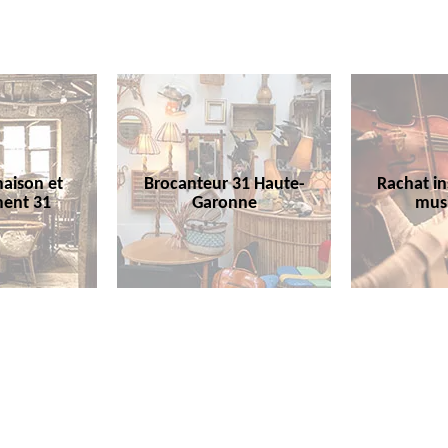
aison et
Brocanteur 31 Haute-
Rachat i
ent 31
Garonne
mus