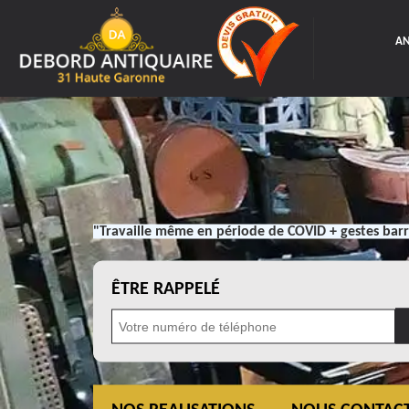
AN
"Travaille même en période de COVID + gestes barr
ÊTRE RAPPELÉ