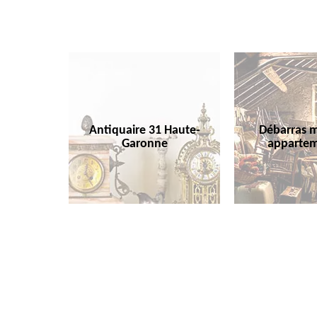
Antiquaire 31 Haute-
Débarras m
Garonne
appartem