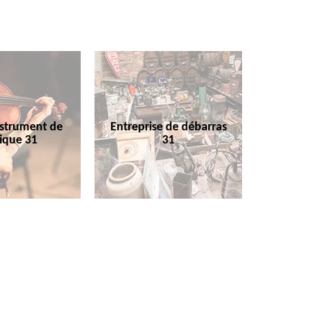
nstrument de
Entreprise de débarras
ique 31
31