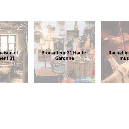
aison et
Brocanteur 31 Haute-
Rachat i
ent 31
Garonne
mus