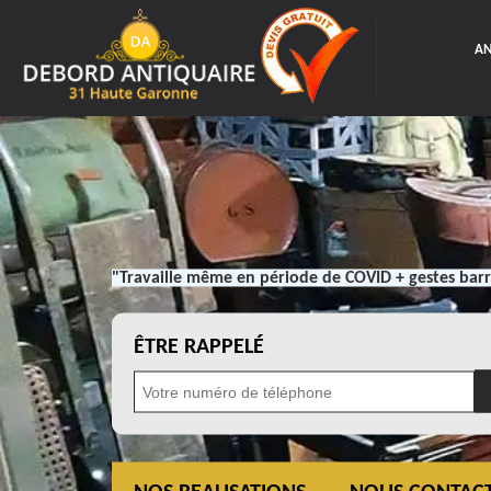
AN
"Travaille même en période de COVID + gestes barr
ÊTRE RAPPELÉ