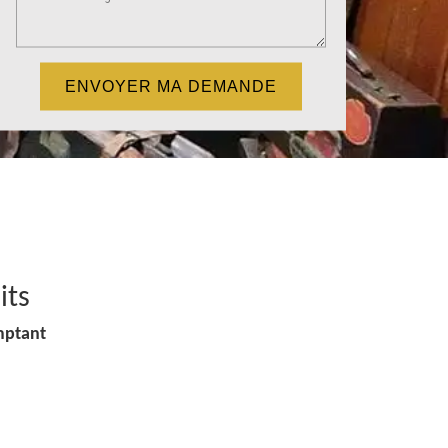
its
mptant