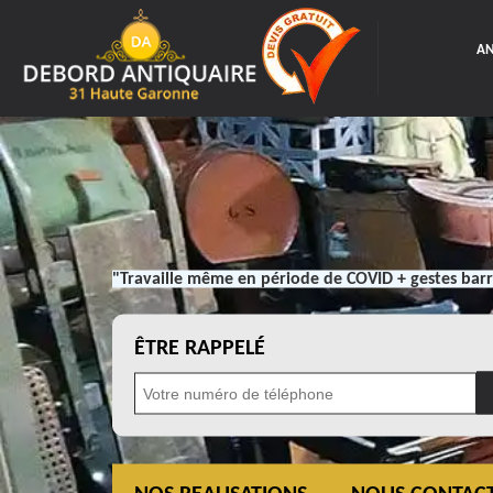
AN
"Travaille même en période de COVID + gestes barr
ÊTRE RAPPELÉ