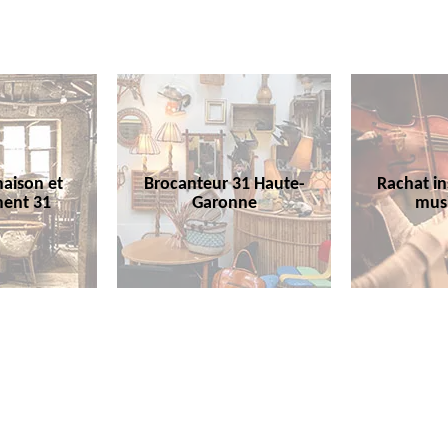
aison et
Brocanteur 31 Haute-
Rachat i
ent 31
Garonne
mus