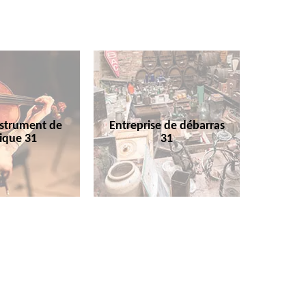
nstrument de
Entreprise de débarras
ique 31
31