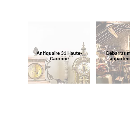
Antiquaire 31 Haute-
Débarras m
Garonne
appartem