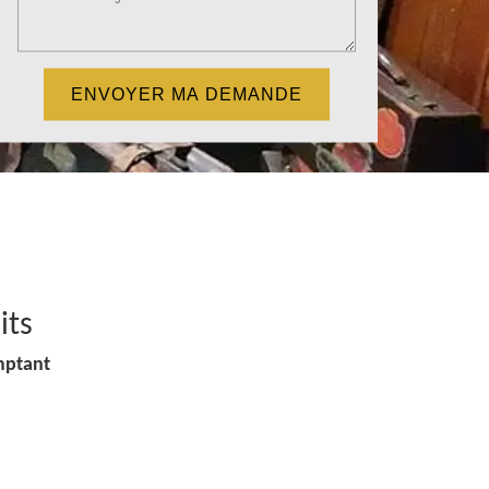
its
mptant