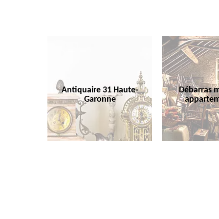
Antiquaire 31 Haute-
Débarras m
Garonne
appartem