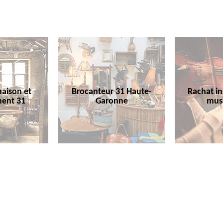
aison et
Brocanteur 31 Haute-
Rachat i
ent 31
Garonne
mus