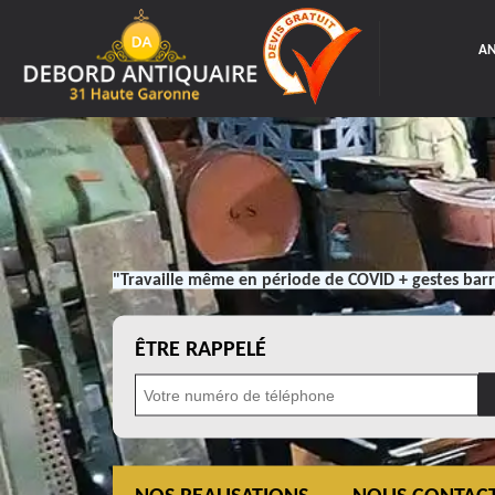
AN
"Travaille même en période de COVID + gestes barr
ÊTRE RAPPELÉ