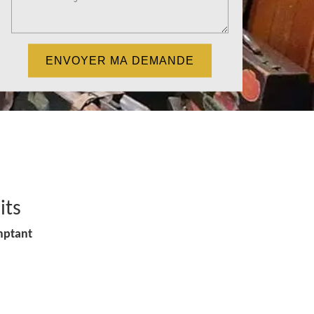
its
mptant