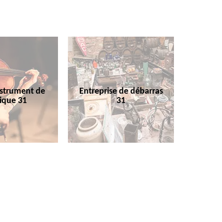
nstrument de
Entreprise de débarras
ique 31
31